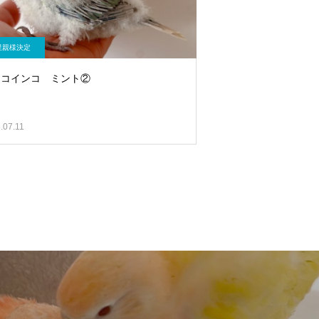
里親様決定
ロコインコ ミント②
.07.11