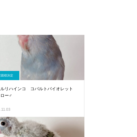
里親様決定
メルリハインコ コバルトバイオレット
ロー♂
.11.03