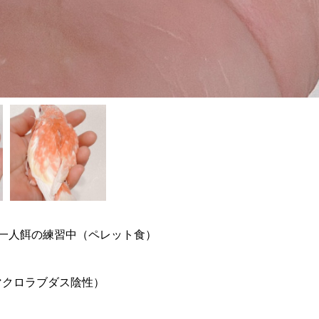
一人餌の練習中（ペレット食）
6マクロラブダス陰性）