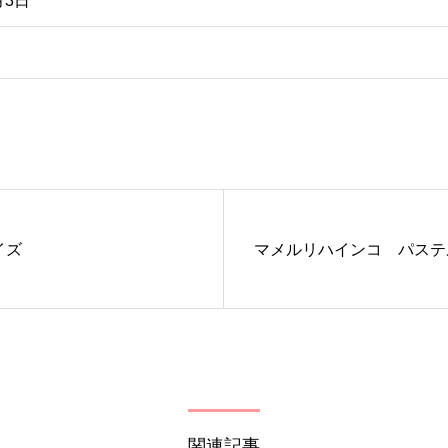
月3日
イズ
マメルリハインコ パステ
関連記事