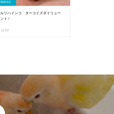
里親様決定
メルリハインコ ターコイズダイリュー
ント♂
.11.03