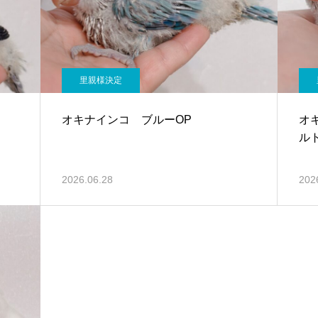
里親様決定
オキナインコ ブルーOP
オ
ル
2026.06.28
202