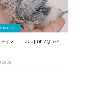
里親様決定
キナインコ コバルトOP又はコバ
ト
6.06.28