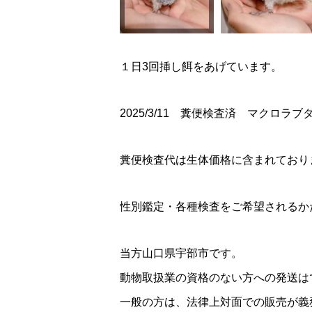
１日3回挿し餌をあげています。
2025/3/11 糞便検査済 マクロラ
糞便検査代は生体価格に含まれており
性別鑑定・各種検査をご希望されるかた
当方山口県宇部市です。
動物取扱業の資格のない方への発送は
一般の方は、法律上対面での販売が義