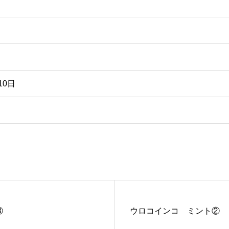
10日
③
ウロコインコ ミント②