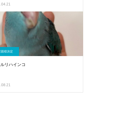
.04.21
里親様決定
メルリハインコ
.08.21