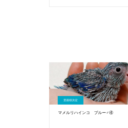
里親様決定
マメルリハインコ ブルー♂④