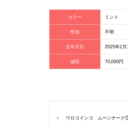
カラー
ミント
性別
不明
生年月日
2025年2月
値段
70,000円
ウロコインコ ムーンチーク