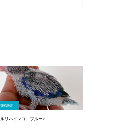
里親様決定
メルリハインコ ブルー♂