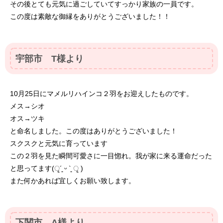
その後とても元気に過ごしていてすっかり家族の一員です。
この度は素敵な御縁をありがとうございました！！
宇部市 T様より
10月25日にマメルリハインコ２羽をお迎えしたものです。
メス→シオ
オス→ツキ
と命名しました。この度はありがとうございました！
スクスクと元気に育っています
この２羽を見た瞬間可愛さに一目惚れ。我が家に来る運命だった
と思ってます(ृ´͈ ᵕ `͈ ृ )
また何かあれば宜しくお願い致します。
下関市 A様より