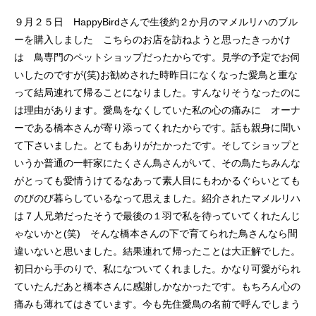
９月２５日 HappyBirdさんで生後約２か月のマメルリハのブル
ーを購入しました こちらのお店を訪ねようと思ったきっかけ
は 鳥専門のペットショップだったからです。見学の予定でお伺
いしたのですが(笑)お勧めされた時昨日になくなった愛鳥と重な
って結局連れて帰ることになりました。すんなりそうなったのに
は理由があります。愛鳥をなくしていた私の心の痛みに オーナ
ーである橋本さんが寄り添ってくれたからです。話も親身に聞い
て下さいました。とてもありがたかったです。そしてショップと
いうか普通の一軒家にたくさん鳥さんがいて、その鳥たちみんな
がとっても愛情うけてるなあって素人目にもわかるぐらいとても
のびのび暮らしているなって思えました。紹介されたマメルリハ
は７人兄弟だったそうで最後の１羽で私を待っていてくれたんじ
ゃないかと(笑) そんな橋本さんの下で育てられた鳥さんなら間
違いないと思いました。結果連れて帰ったことは大正解でした。
初日から手のりで、私になついてくれました。かなり可愛がられ
ていたんだあと橋本さんに感謝しかなかったです。もちろん心の
痛みも薄れてはきています。今も先住愛鳥の名前で呼んでしまう