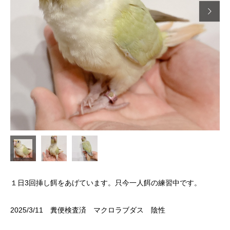

１日3回挿し餌をあげています。只今一人餌の練習中です。
2025/3/11 糞便検査済 マクロラブダス 陰性