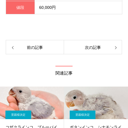
値段
60,000円
前の記事
次の記事
関連記事
里親様決定
里親様決定
コザクラインコ ブルーバイ
ボタンインコ シナモンライ