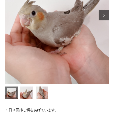

１日３回挿し餌をあげています。