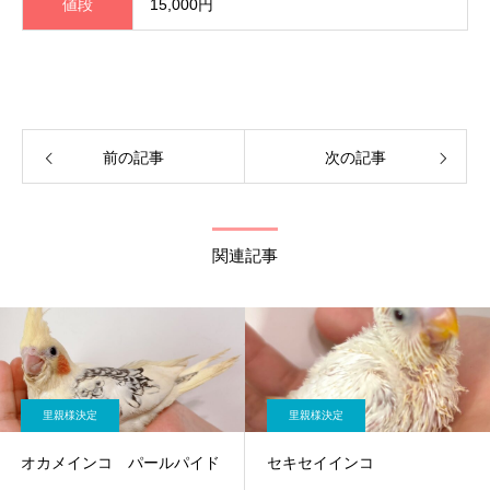
値段
15,000円
前の記事
次の記事
関連記事
里親様決定
里親様決定
オカメインコ パールパイド
セキセイインコ