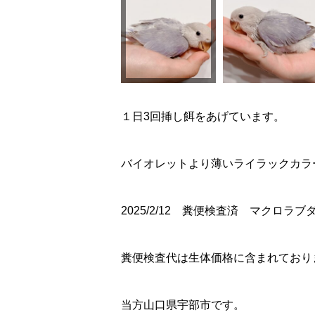
１日3回挿し餌をあげています。
バイオレットより薄いライラックカラ
2025/2/12 糞便検査済 マクロラ
糞便検査代は生体価格に含まれており
当方山口県宇部市です。