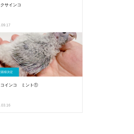
キクサインコ
.09.17
里親様決定
ロコインコ ミント①
.03.16