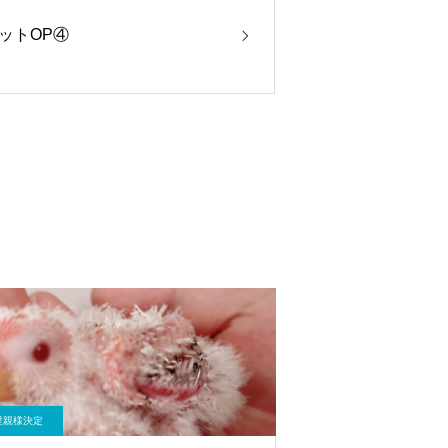
ットOP④
里親様決定