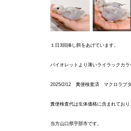
１日3回挿し餌をあげています。
バイオレットより薄いライラックカラ
2025/2/12 糞便検査済 マクロラ
糞便検査代は生体価格に含まれており
当方山口県宇部市です。