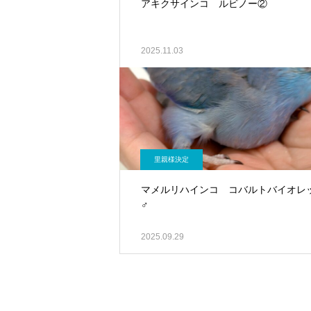
アキクサインコ ルビノー②
2025.11.03
里親様決定
マメルリハインコ コバルトバイオレ
♂
2025.09.29