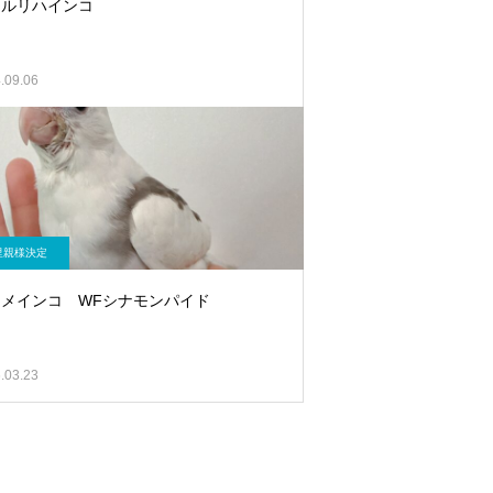
メルリハインコ
.09.06
里親様決定
メインコ WFシナモンパイド
.03.23