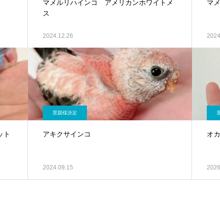
マメルリハインコ アメリカンホワイトメ
マ
ス
2024.12.26
2024
里親様決定
ット
アキクサインコ
オカ
2024.09.15
2026