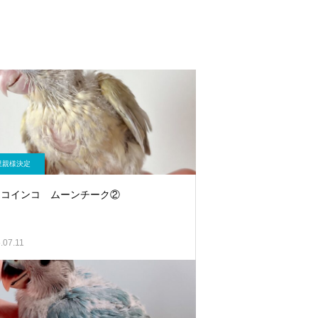
里親様決定
ロコインコ ムーンチーク②
.07.11