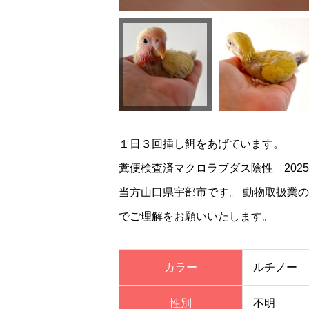
１日３回挿し餌をあげています。
糞便検査済マクロラブダス陰性 2025.9
当方山口県宇部市です。 動物取扱業
でご理解をお願いいたします。
カラー
ルチノー
性別
不明