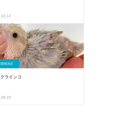
.03.14
里親様決定
ザクラインコ
.09.19