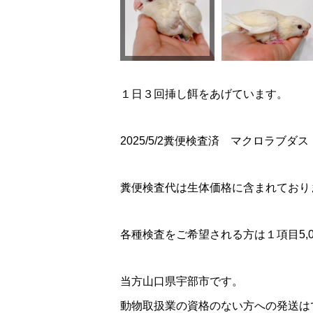
１日３回挿し餌をあげています。
2025/5/2糞便検査済 マクロラブダ
糞便検査代は生体価格に含まれており
各種検査をご希望される方は１項目5,
当方山口県宇部市です。
動物取扱業の資格のない方への発送は