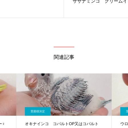
サザナミンコ クリームイ
関連記事
里親様決定
ー♀
オキナインコ コバルトOP又はコバルト
ウ