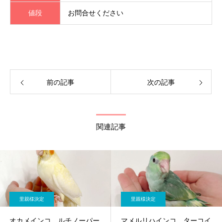
値段
お問合せください
前の記事
次の記事
関連記事
里親様決定
里親様決定
オカメインコ ルチノーパー
マメルリハインコ ターコイ