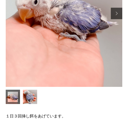

１日３回挿し餌をあげています。