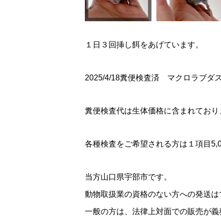
１日３回挿し餌をあげています。
2025/4/18糞便検査済 マクロラブダ
糞便検査代は生体価格に含まれており
各種検査をご希望される方は１項目5,
当方山口県宇部市です。
動物取扱業の資格のない方への発送は
一般の方は、法律上対面での販売が義