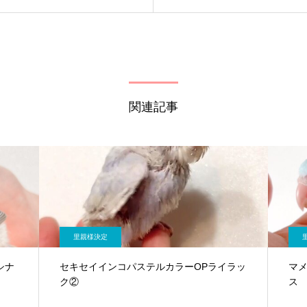
関連記事
里親様決定
シナ
セキセイインコパステルカラーOPライラッ
マ
ク②
ス