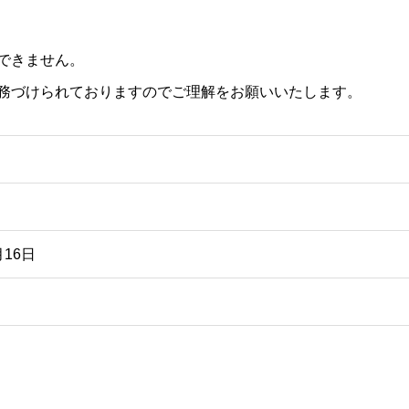
できません。
務づけられておりますのでご理解をお願いいたします。
月16日