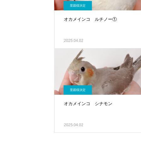
里親様決定
オカメインコ ルチノー①
2025.04.02
里親様決定
オカメインコ シナモン
2025.04.02