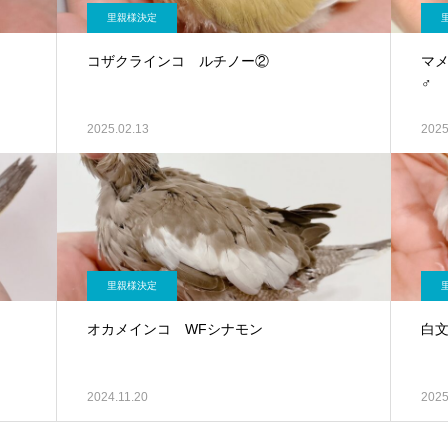
里親様決定
コザクラインコ ルチノー②
マ
♂
2025.02.13
2025
里親様決定
オカメインコ WFシナモン
白
2024.11.20
2025