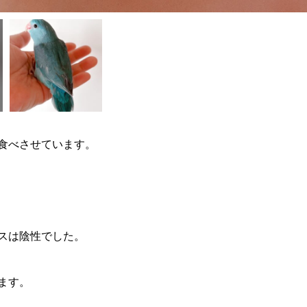
食べさせています。
ブダスは陰性でした。
ます。