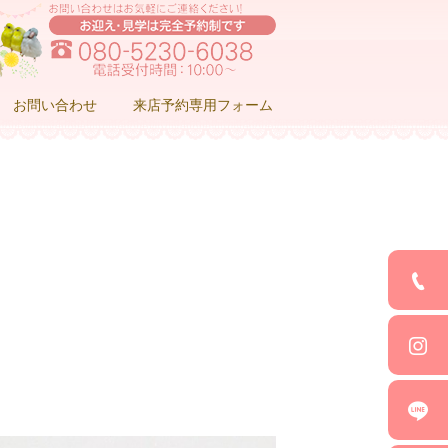
お問い合わせ
来店予約専用フォーム