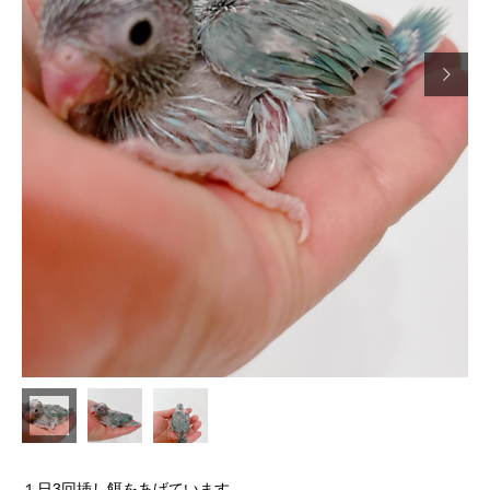

１日3回挿し餌をあげています。