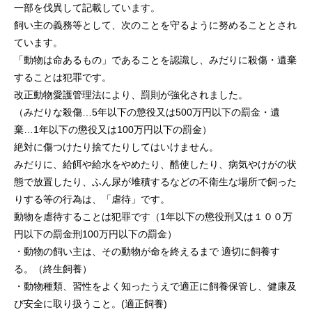
一部を伐異して記載しています。
飼い主の義務等として、次のことを守るように努めることとされ
ています。
「動物は命あるもの」であることを認識し、みだりに殺傷・遺棄
することは犯罪です。
改正動物愛護管理法により、罰則が強化されました。
（みだりな殺傷…5年以下の懲役又は500万円以下の罰金・遺
棄…1年以下の懲役又は100万円以下の罰金）
絶対に傷つけたり捨てたりしてはいけません。
みだりに、給餌や給水をやめたり、酷使したり、病気やけがの状
態で放置したり、ふん尿が堆積するなどの不衛生な場所で飼った
りする等の行為は、「虐待」です。
動物を虐待することは犯罪です（1年以下の懲役刑又は１００万
円以下の罰金刑100万円以下の罰金）
・動物の飼い主は、その動物が命を終えるまで 適切に飼養す
る。（終生飼養）
・動物種類、習性をよく知ったうえで適正に飼養保管し、健康及
び安全に取り扱うこと。(適正飼養)